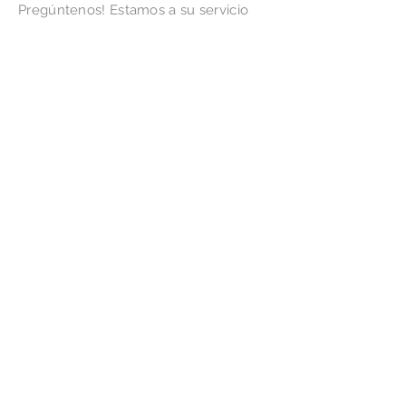
Pregúntenos! Estamos a su servicio
para cualquier consulta que desee
realizar.
Email:
info@marquesscollection.com
Síganos
Ú
nete a nuestro network
Suscríbase ahora