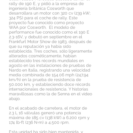
rally de 190 E, y pidió a la empresa de
ingeniería británica Cosworth que
desarrollara un motor con 320 cv (239 kW;
324 PS) para el coche de rally. Este
proyecto fue conocido como proyecto
WAA por Cosworth. El modelo de
performance fue conocido como el 190 E
2.3-16V, y debutó en septiembre en el
Frankfurt Motor Show de 1983, después de
que su reputación ya había sido
establecida. Tres coches, sólo ligeramente
alterados cosméticamente, habían
establecido tres récords mundiales en
agosto en las instalaciones de pruebas de
Nardo en Italia, registrando una velocidad
media combinada de 154.06 mph (247,94
km/h) en la prueba de resistencia de
50.000 km, y estableciendo doce récords
internacionales de resistencia. Y historias
maravillosas como la de Senna en el video
abajo.
En el acabado de carretera, el motor de
2.3 L 16 válvulas generó una potencia
máxima de 185 cv (138 kW) a 6.200 rpm y
174 lb⋅ft (236 N⋅m) a 4.500 rpm.
Esta unidad ha sido bien mantenida, y