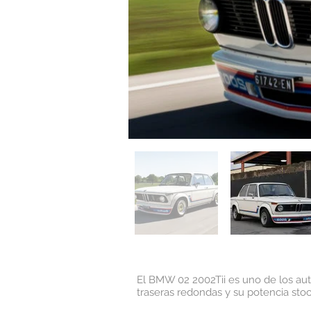
El BMW 02 2002Tii es uno de los aut
traseras redondas y su potencia sto