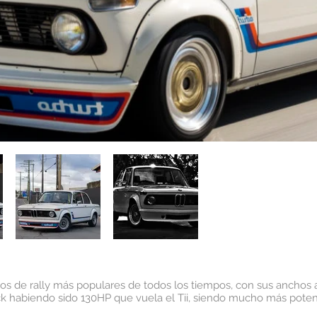
os de rally más populares de todos los tiempos, con sus anchos 
ck habiendo sido 130HP que vuela el Tii, siendo mucho más potent