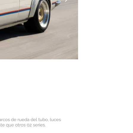
arcos de rueda del tubo, luces
e que otros 02 series.