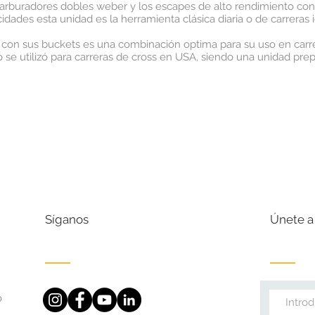
carburadores dobles weber y los escapes de alto rendimiento c
ades esta unidad es la herramienta clásica diaria o de carreras i
o con sus buckets es una combinación optima para su uso en carre
o se utilizó para carreras de cross en USA, siendo una unidad pr
Síganos
Ú
nete a
o